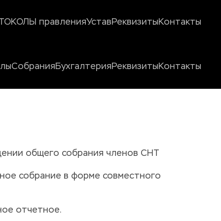
ТОКОЛЫ правления
Устав
Реквизиты
Контакты
олы
Собрания
Бухгалтерия
Реквизиты
Контакты
ении общего собрания членов СНТ
ное собрание в форме совместного 
ное отчетное.